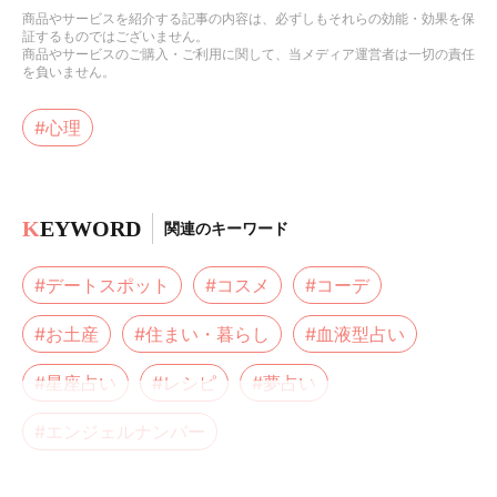
商品やサービスを紹介する記事の内容は、必ずしもそれらの効能・効果を保
証するものではございません。
商品やサービスのご購入・ご利用に関して、当メディア運営者は一切の責任
を負いません。
#心理
K
EYWORD
関連のキーワード
#デートスポット
#コスメ
#コーデ
#お土産
#住まい・暮らし
#血液型占い
#星座占い
#レシピ
#夢占い
#エンジェルナンバー