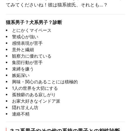
てみてくださいね！彼は猫系彼氏、それとも…？
猫系男子？犬系男子？診断
とにかくマイペース
警戒心が強い
感情表現が苦手
意外と繊細
観察力に優れている
集団行動が苦手
束縛を嫌う
嫉妬深い
興味・関心のあることには積極的
1人の世界を大切にする
孤独癖のある寂しがり
お家大好きなインドア派
隠れ甘えん坊
連絡不精
ネコ系男子やその他の系統の男子との相性診断