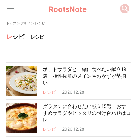
RootsNote
>
>
トップ
グルメ
レシピ
レ
シピ
レシピ
ポテトサラダと一緒に食べたい献立19
選！相性抜群のメインやおかずが勢揃
い！
レシピ
2020.12.28
グラタンに合わせたい献立15選！おす
すめサラダやピッタリの付け合わせはコ
レ！
レシピ
2020.12.28