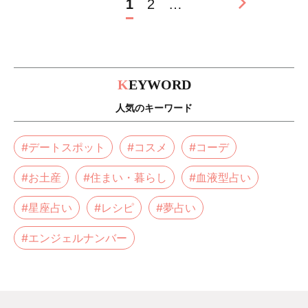
1
2
…
K
EYWORD
人気のキーワード
#デートスポット
#コスメ
#コーデ
#お土産
#住まい・暮らし
#血液型占い
#星座占い
#レシピ
#夢占い
#エンジェルナンバー