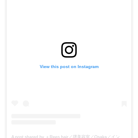
View this post on Instagram
A post shared by ＋Rees hair／堺美容室／Osaka／インナーカラー (@rees_hair)