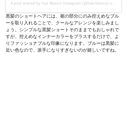
A post shared by hair Blanco Instagram (@hair.blanco)
on
Feb 1
黒髪のショートヘアには、裾の部分にのみ控えめなブル
ーを取り入れることで、クールなアレンジを楽しみまし
ょう。シンプルな黒髪ショートそのままでもおしゃれで
すが、控えめなインナーカラーをプラスするだけで、よ
りファッショナブルな印象になります。ブルーは黒髪に
近い色なので、派手になりすぎないのが嬉しいですね。