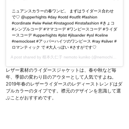
ニュアンスカラーの春ワンピ。 まずはライダース合わせ
で♡ @upperhights #day #ootd #outfit #fashion
#cordinate #wiw #wiwt #instagood #instafashion #きょコ
#シンプルコーデ #ママコーデ #ワンピースコーデ #ライダ
ースコーデ #upperhights #plst #jilsander #ysl #celine
#nemocloset #アッパーハイツのワンピース #ray #silver #
ロマンティック で #大人っぽい #さすがです♡
A post shared by
根本久仁子 nemoto kuniko
(@nemochi0517) on
レザー素材のライダースジャケットは、春や秋など毎
年、季節の変わり目のアウターとして人気ですよね。
2019年春のレザーライダースのレディーストレンドはダ
ブルカラーのタイプです。襟元のデザインを意識して選
ぶことがおすすめです。