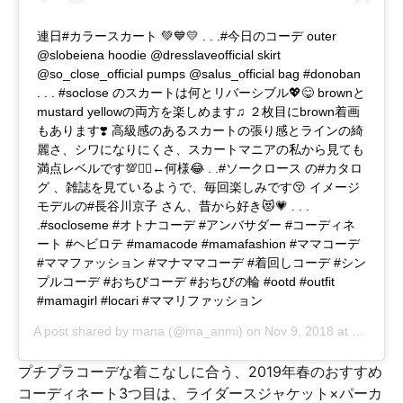
連日#カラースカート 💚💙💛 . . .#今日のコーデ outer
@slobeiena hoodie @dresslaveofficial skirt
@so_close_official pumps @salus_official bag #donoban
. . . #soclose のスカートは何とリバーシブル💖😋 brownと
mustard yellowの両方を楽しめます♫ ２枚目にbrown着画
もあります❣️ 高級感のあるスカートの張り感とラインの綺
麗さ、シワになりにくさ、スカートマニアの私から見ても
満点レベルです💯🙆‍♀️←何様😂 . .#ソークロース の#カタロ
グ 、雑誌を見ているようで、毎回楽しみです😚 イメージ
モデルの#長谷川京子 さん、昔から好き😻💗 . . .
.#socloseme #オトナコーデ #アンバサダー #コーディネ
ート #ヘビロテ #mamacode #mamafashion #ママコーデ
#ママファッション #マナママコーデ #着回しコーデ #シン
プルコーデ #おちびコーデ #おちびの輪 #ootd #outfit
#mamagirl #locari #ママリファッション
A post shared by
mana
(@ma_anmi) on
Nov 9, 2018 at 12:31am PST
プチプラコーデな着こなしに合う、2019年春のおすすめ
コーディネート3つ目は、ライダースジャケット×パーカ