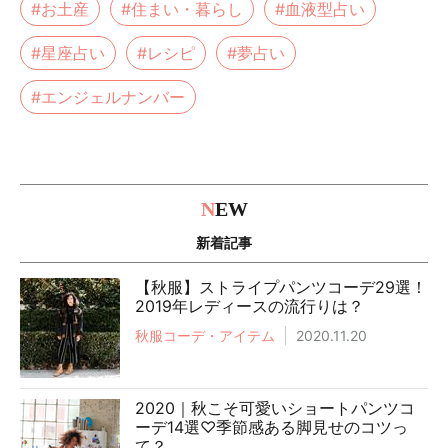
#お土産
#住まい・暮らし
#血液型占い
#星座占い
#レシピ
#夢占い
#エンジェルナンバー
N
EW
新着記事
【秋服】ストライプパンツコーデ29選！
2019年レディースの流行りは？
秋服コーデ・アイテム
2020.11.20
2020｜秋こそ可愛いショートパンツコ
ーデ14選♡季節感ある脚見せのコツっ
て？