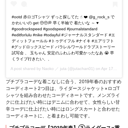
#ootd 赤ロゴTシャツ ずっと探してた ☝︎ ❤️ @g_rock_s で
かわいいの get 🥺🥺💭 早く半袖で 着たいな ～ ♥
#goodrockspeed #goodspeed #journalstandard
#editforlulu #nike #todayful #ジャーナルスタンダード #エ
ディットフォールル #トゥデイフル #ナイキ #エアリフト
#グッドロックスピード パラレルワールドラブストーリー
試写会 、 玉ちゃん 安定のふわふわ可愛かったなあ 😭 早
くライブ行きたい、、
A post shared by
Naoko ／ juta
(@jutachan01) on
Apr 17, 2019 at 3:51am PDT
プチプラコーデな着こなしに合う、2019年春のおすすめ
コーディネート2つ目は、ライダースジャケット×ロゴT
シャツを組み合わせたコーディネートです。メンズライ
クに仕上げたい時にはデニムに合わせて、女性らしい甘
辛コーデに仕上げたい時にはロングスカートと合わせた
コーディネートに、と着まわし可能です。
プチプラコーデ【2019年春】③ライダース×重