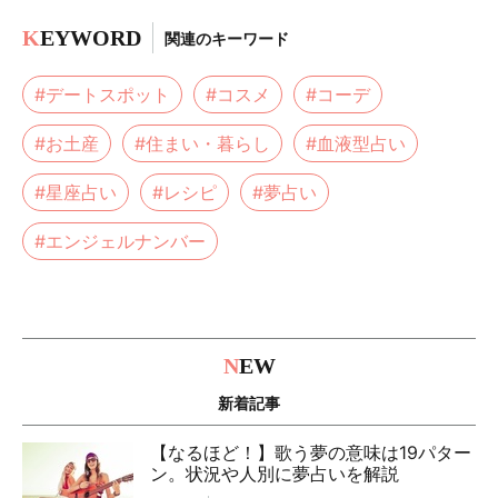
K
EYWORD
関連のキーワード
#デートスポット
#コスメ
#コーデ
#お土産
#住まい・暮らし
#血液型占い
#星座占い
#レシピ
#夢占い
#エンジェルナンバー
N
EW
新着記事
【なるほど！】歌う夢の意味は19パター
ン。状況や人別に夢占いを解説