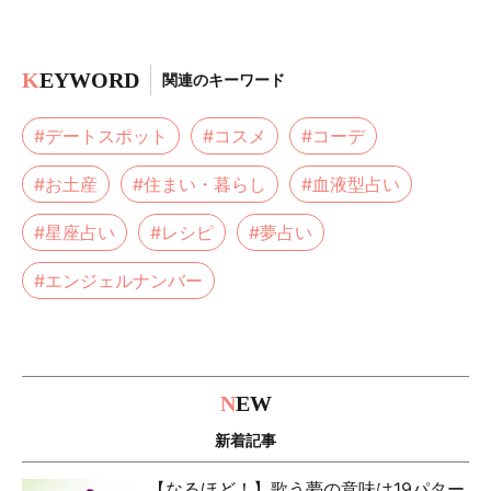
K
EYWORD
関連のキーワード
#デートスポット
#コスメ
#コーデ
#お土産
#住まい・暮らし
#血液型占い
#星座占い
#レシピ
#夢占い
#エンジェルナンバー
N
EW
新着記事
【なるほど！】歌う夢の意味は19パター