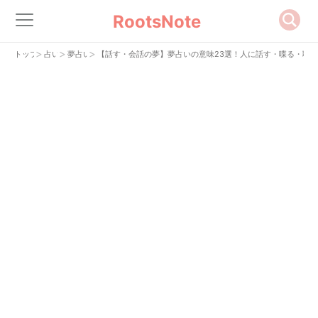
RootsNote
>
>
>
トップ
占い
夢占い
【話す・会話の夢】夢占いの意味23選！人に話す・喋る・聴