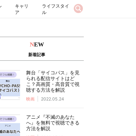
ル
キャリ
ライフスタイ
ア
ル
N
EW
新着記事
舞台「サイコパス」を見
られる配信サイトはど
こ？高画質・高音質で視
聴する方法を解説
映画
2022.05.24
アニメ『不滅のあなた
へ』を無料で視聴できる
方法を解説