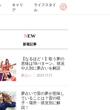
ル
キャリ
ライフスタイ
ア
ル
N
EW
新着記事
【なるほど！】歌う夢の
意味は19パターン。状況
や人別に夢占いを解説
夢占い
2021.11.11
夢占いで雷の夢が意味し
ていることは？雷の様
子・場所・状況別に解
説！