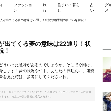
ィ
ファッショ
旅
住まい・暮ら
占
グ
ン
行
し
い
メ
人が出てくる夢の意味は22通り！状況や相手別の夢占いを解説！
が出てくる夢の意味は22通り！状
説！
どういった意味があるのでしょうか。そこで今回は、
介します！夢の状況や相手、あなたの行動別に、運勢
夢を見た時は、参考にしてくださいね。
ソシエイト、楽天アフィリエイトを始めとした各種アフィリエイトプログラムに参加
入すると、売上の一部が弊社に還元されます。