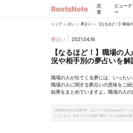
恋
ビューテ
RootsNote
愛
ー
>
>
>
トップ
占い
夢占い
【なるほど！】職場の
夢占い
2021.04.16
【なるほど！】職場の人
況や相手別の夢占いを解
職場の人が出てくる夢には、いったい
職場の人に関する夢占いの意味をご紹
結果をまとめていますよ。職場の人の
※商品PRを含む記事です。当メディアはAmazonア
しています。当サービスの記事で紹介している商品を購