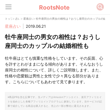
RootsNote
>
>
>
トップ
占い
星座占い
牡牛座同士の男女の相性は？おうし座同士のカップルの結婚
星座占い
2019.06.21
牡牛座同士の男女の相性は？おうし
座同士のカップルの結婚相性も
牡牛座はとても慎重な性格をしています。その反面、心
を許すとわがままになる傾向があります。そんなおうし
座同士の相性について、詳しくご説明致します。また、
性格や恋愛観は男性と女性で少々異なる部分がありま
す。こちらについてもあわせて見て参ります。
※商品PRを含む記事です。当メディアはAmazonアソシエイト、楽天アフィリエイ
トを始めとした各種アフィリエイトプログラムに参加しています。当サービスの記
事で紹介している商品を購入すると、売上の一部が弊社に還元されます。