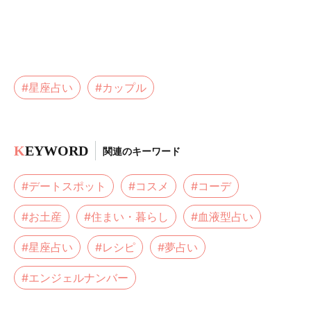
#星座占い
#カップル
K
EYWORD
関連のキーワード
#デートスポット
#コスメ
#コーデ
#お土産
#住まい・暮らし
#血液型占い
#星座占い
#レシピ
#夢占い
#エンジェルナンバー