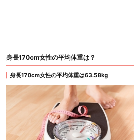
身長170cm女性の平均体重は？
身長170cm女性の平均体重は63.58kg