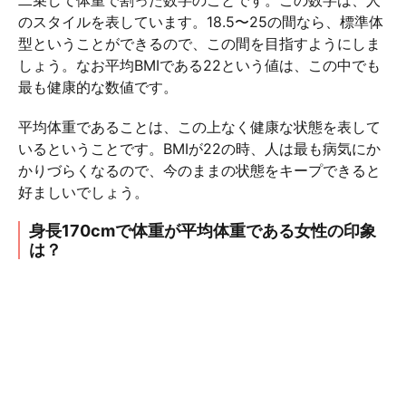
二乗して体重で割った数字のことです。この数字は、人
のスタイルを表しています。18.5〜25の間なら、標準体
型ということができるので、この間を目指すようにしま
しょう。なお平均BMIである22という値は、この中でも
最も健康的な数値です。
平均体重であることは、この上なく健康な状態を表して
いるということです。BMIが22の時、人は最も病気にか
かりづらくなるので、今のままの状態をキープできると
好ましいでしょう。
身長170cmで体重が平均体重である女性の印象
は？