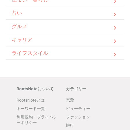
占い
グルメ
キャリア
ライフスタイル
RootsNoteについて
カテゴリー
RootsNoteとは
恋愛
キーワード一覧
ビューティー
利用規約・プライバシ
ファッション
ーポリシー
旅行