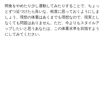
間食をやめたり少し運動してみたりすることで、ちょっ
とずつ近づけたら良いな、程度に思っておくようにしま
しょう。理想の体重はあくまでも理想なので、現実とし
なくても問題はありません。ただ、今よりもスタイルア
ップしたいと思うあなたは、この体重水準を目指すよう
にしてみてください。