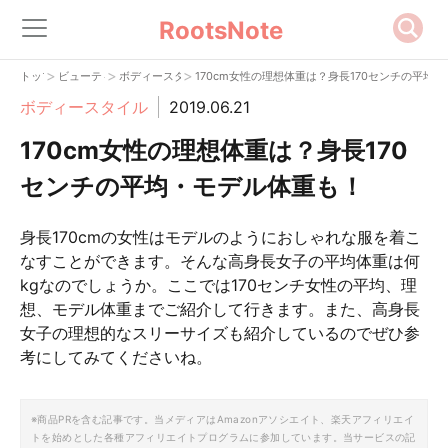
RootsNote
>
>
>
トップ
ビューティー
ボディースタイル
170cm女性の理想体重は？身長170センチの平均
ボディースタイル
2019.06.21
170cm女性の理想体重は？身長170
センチの平均・モデル体重も！
身長170cmの女性はモデルのようにおしゃれな服を着こ
なすことができます。そんな高身長女子の平均体重は何
kgなのでしょうか。ここでは170センチ女性の平均、理
想、モデル体重までご紹介して行きます。また、高身長
女子の理想的なスリーサイズも紹介しているのでぜひ参
考にしてみてくださいね。
※商品PRを含む記事です。当メディアはAmazonアソシエイト、楽天アフィリエイ
トを始めとした各種アフィリエイトプログラムに参加しています。当サービスの記