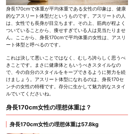
身長170cmで体重が平均体重である女性の印象は、健康
的なアスリート体型だというものです。アスリートの人
は、女性でも長身が目立ちます。その上、筋肉が程よく
ついていることから、痩せすぎている人は見当たりませ
ん。ここから、身長170cmで平均体重の女性は、アスリ
ート体型と呼べるのです。
これは決して悪いことではなく、むしろ誇らしく思うべ
きことです。まさに健康体ともいうべきスタイルなの
で、今の自分のスタイルをキープできるように努力を続
けましょう。アスリート体型になれるのは、身長170セ
ンチの女性の特権です。存分に生かして魅力的なスタイ
ルでいてくださいね。
身長170cm女性の理想体重は？
身長170cm女性の理想体重は57.8kg