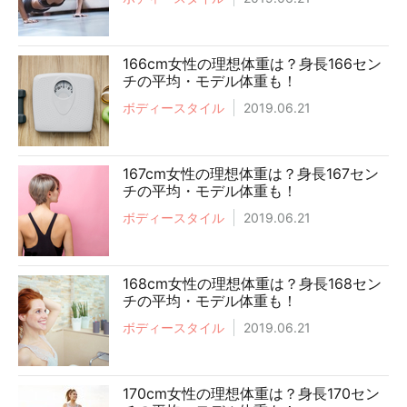
166cm女性の理想体重は？身長166セン
チの平均・モデル体重も！
ボディースタイル
2019.06.21
167cm女性の理想体重は？身長167セン
チの平均・モデル体重も！
ボディースタイル
2019.06.21
168cm女性の理想体重は？身長168セン
チの平均・モデル体重も！
ボディースタイル
2019.06.21
170cm女性の理想体重は？身長170セン