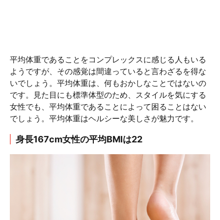
平均体重であることをコンプレックスに感じる人もいる
ようですが、その感覚は間違っていると言わざるを得な
いでしょう。平均体重は、何もおかしなことではないの
です。見た目にも標準体型のため、スタイルを気にする
女性でも、平均体重であることによって困ることはない
でしょう。平均体重はヘルシーな美しさが魅力です。
身長167cm女性の平均BMIは22