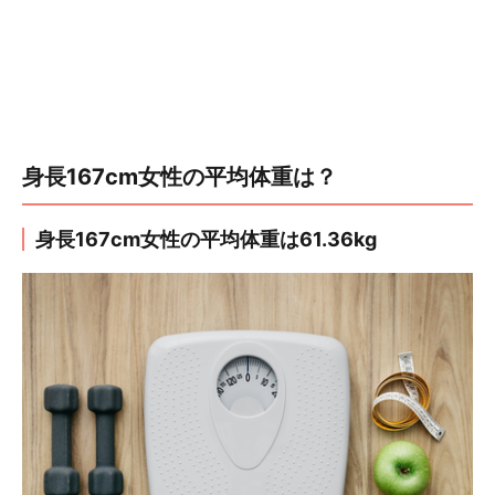
身長167cm女性の平均体重は？
身長167cm女性の平均体重は61.36kg