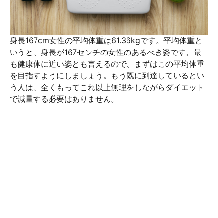
身長167cm女性の平均体重は61.36kgです。平均体重と
いうと、身長が167センチの女性のあるべき姿です。最
も健康体に近い姿とも言えるので、まずはこの平均体重
を目指すようにしましょう。もう既に到達しているとい
う人は、全くもってこれ以上無理をしながらダイエット
で減量する必要はありません。