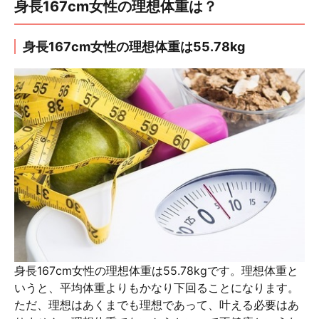
身長167cm女性の理想体重は？
身長167cm女性の理想体重は55.78kg
身長167cm女性の理想体重は55.78kgです。理想体重と
いうと、平均体重よりもかなり下回ることになります。
ただ、理想はあくまでも理想であって、叶える必要はあ