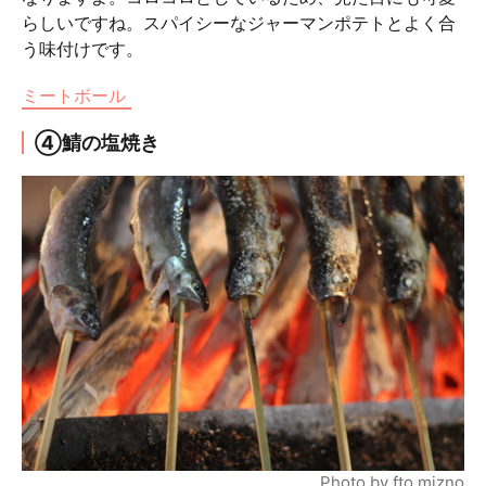
らしいですね。スパイシーなジャーマンポテトとよく合
う味付けです。
ミートボール
④鯖の塩焼き
Photo by fto mizno